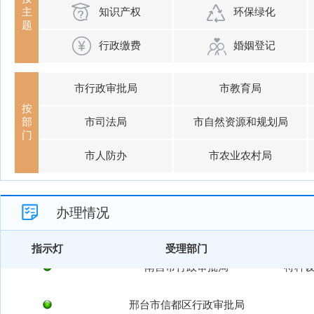
知识产权
环保绿化
主
题
行政缴费
婚姻登记
市行政审批局
市教育局
按
部
市司法局
市自然资源和规划局
门
市人防办
市农业农村局
办理情况
指示灯
受理部门
南宫市行政审批局
特种
邢台市信都区行政审批局