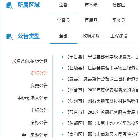
所属区域
全部
市本级
信都区
所属区域
宁晋县
巨鹿县
平乡县
公告类型
全部
政府采购
工程建设
【宁晋县】 宁晋县部分学校课桌凳、
采购意向/招标计划
【巨鹿县】 巨鹿县实验中学物业服务
招标公告
【威县】 威县第什营镇张王目村街道
变更公告
【邢台市】 2026年度保安服务采购
中标候选人公示
【沙河市】 刘石岗镇东柳泉村种鸡孵
中标公告
【邢台市】 2026年普惠托育服务发
废标公告
【信都区】 邢台市第十九中学阳光校
【南和区】 邢台市南和区人民医院公
单一来源公示