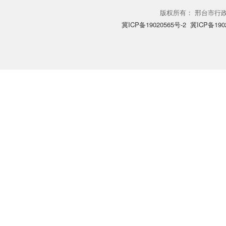
式公开政府信息
版权所有： 邢台市行政审
冀ICP备19020565号-2 冀ICP备190
1．主动
开目录》。
2．主动
开形式。（网址
室或者邢台市档
3．主动
政府信息公开的
（二）依
公民、法
获取相关政府信
对信息进行加工