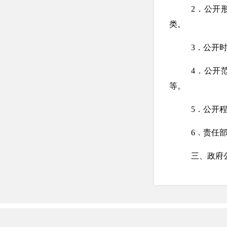
2．公开
类。
3．公开
4．公开
等。
5．公开
6．责任
三、政府
（一）主
政府信息
方式主动向社会