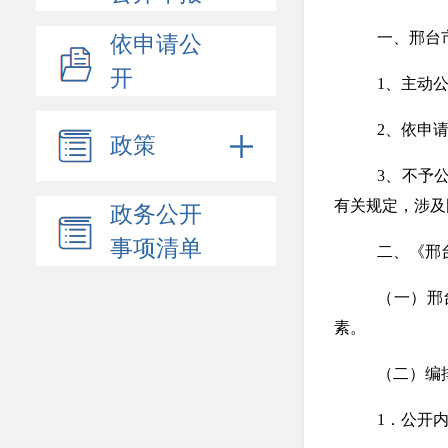
依申请公
一、邢台
开
1、主动
2、依申
政策
3、不予
政务公开
有关规定
，
涉及
事项清单
二、《邢
（一）邢
素。
（二）编
1．公开